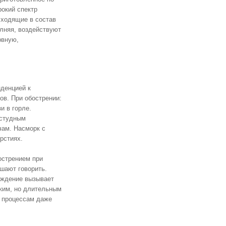
рокий спектр
Входящие в состав
лняя, воздействуют
рвную,
денцией к
ов. При обострении:
и в горле.
остудным
чам. Насморк с
рстиях.
острением при
ешают говорить.
аждение вызывает
ким, но длительным
 процессам даже