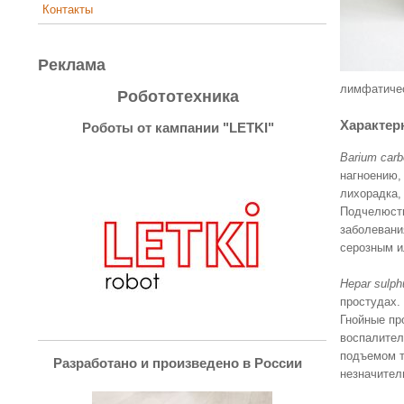
Контакты
Реклама
лимфатичес
Робототехника
Характер
Роботы от кампании "LETKI"
Barium car
нагноению,
лихорадка, 
Подчелюстн
заболевани
серозным и
Hepar sulph
простудах.
Гнойные пр
воспалител
подъемом т
Разработано и произведено в России
незначител