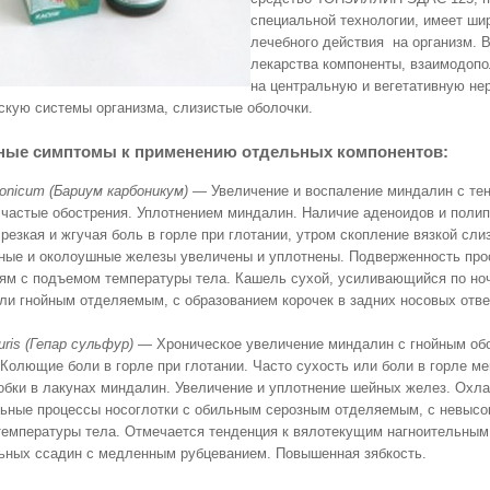
специальной технологии, имеет ши
лечебного действия на организм. 
лекарства компоненты, взаимодопо
на центральную и вегетативную не
кую системы организма, слизистые оболочки.
ные симптомы к применению отдельных компонентов:
bonicum (Бариум карбоникум)
— Увеличение и воспаление миндалин с тен
 частые обострения. Уплотнением миндалин. Наличие аденоидов и полип
резкая и жгучая боль в горле при глотании, утром скопление вязкой слиз
ые и околоушные железы увеличены и уплотнены. Подверженность пр
ям с подъемом температуры тела. Кашель сухой, усиливающийся по но
ли гнойным отделяемым, с образованием корочек в задних носовых отве
uris (Гепар сульфур)
— Хроническое увеличение миндалин с гнойным об
 Колющие боли в горле при глотании. Часто сухость или боли в горле м
обки в лакунах миндалин. Увеличение и уплотнение шейных желез. Охл
ьные процессы носоглотки с обильным серозным отделяемым, с невысо
емпературы тела. Отмечается тенденция к вялотекущим нагноительным
ьных ссадин с медленным рубцеванием. Повышенная зябкость.