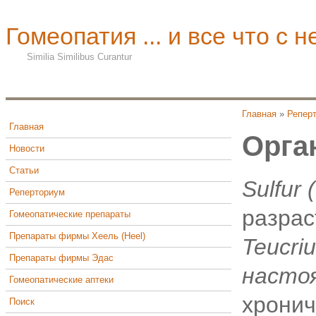
Гомеопатия ... и все что с н
Similia Similibus Curantur
Главная
»
Репер
Главная
Орга
Новости
Статьи
Sulfur 
Реперториум
разрас
Гомеопатические препараты
Препараты фирмы Хеель (Heel)
Teucri
Препараты фирмы Эдас
насто
Гомеопатические аптеки
хронич
Поиск